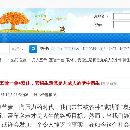
用户名
密码
热搜:
dindin
丁丁社区
丁丁论坛
浮力
热门
阳了个
帖子
搜
槽！
热门话题
月入五千+五险一金+双休，安稳生活竟是九成人的梦中情生 .
奥密克戎
索
+五险一金+双休，安稳生活竟是九成人的梦中情生
[复制链接]
›
›
5-10-5 06:54:06
|
显示全部楼层
快节奏、高压力的时代，我们常常被各种“成功学”
万、豪车名表才是人生的终极目标。然而，当我们静
，或许会发现一个令人惊讶的事实：在如今这个社会，