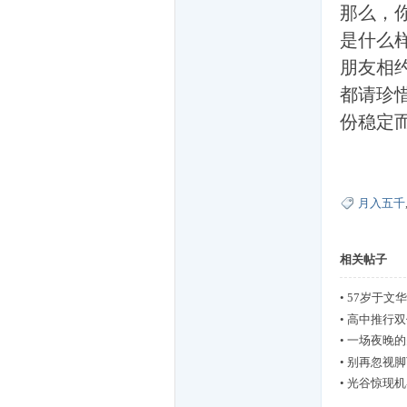
那么，
是什么
家
朋友相
都请珍
份稳定
月入五千
一
相关帖子
•
57岁于文
•
高中推行双
•
一场夜晚的
•
别再忽视脚
•
光谷惊现机