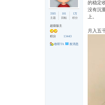
的稳定
没有沉
丁
3505
101
1万
上。
主题
回帖
积分
超级版主
月入五
积分
13443
收听TA
发消息
购
论