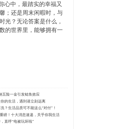
在你心中，最踏实的幸福又
馨；还是周末闲暇时，与
时光？无论答案是什么，
数的世界里，能够拥有一
纳五险一金引发鲶鱼效应
毁你的生活，遇到请立刻远离
洗？生活品质可不能这么“对付”！
凌晨前重磅！十大消息速递，关乎你我生活
，直呼“电被玩坏啦”