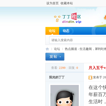
设为首页
收藏本站
论坛
动态
论坛
热点频道 - 生活趣闻，犀利吐
月入五千
查看:
2299
|
回复:
0
丁
»
›
阳光的丁丁
发表于 202
在这个
年薪百
生活时