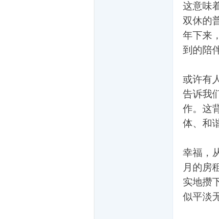
这意味
双休的
年下来
到的陪
们
或许有
告诉我
作。这
体、和
大
幸福，
月的房
实地攒
似平淡