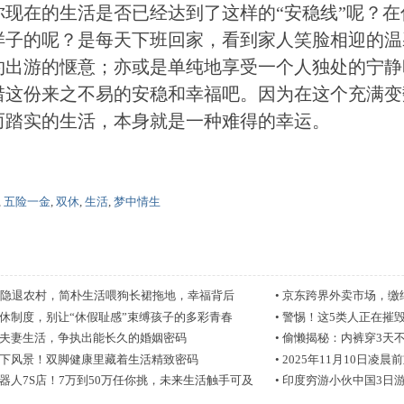
你现在的生活是否已经达到了这样的“安稳线”呢？
样子的呢？是每天下班回家，看到家人笑脸相迎的温
约出游的惬意；亦或是单纯地享受一个人独处的宁静
惜这份来之不易的安稳和幸福吧。因为在这个充满变
而踏实的生活，本身就是一种难得的幸运。
,
五险一金
,
双休
,
生活
,
梦中情生
华隐退农村，简朴生活喂狗长裙拖地，幸福背后
•
京东跨界外卖市场，缴
休制度，别让“休假耻感”束缚孩子的多彩青春
•
警惕！这5类人正在摧
夫妻生活，争执出能长久的婚姻密码
•
偷懒揭秘：内裤穿3天不
下风景！双脚健康里藏着生活精致密码
•
2025年11月10日
器人7S店！7万到50万任你挑，未来生活触手可及
•
印度穷游小伙中国3日游